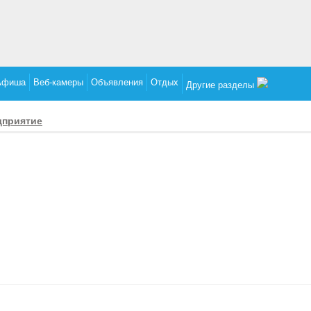
Афиша
Веб-камеры
Объявления
Отдых
Другие разделы
дприятие